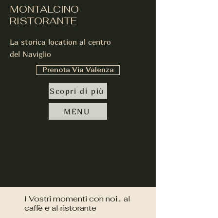
MONTALCINO
RISTORANTE
La storica location al centro
del Naviglio
Prenota Via Valenza
Scopri di più
MENU
I Vostri momenti con noi... al
caffè e al ristorante