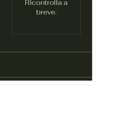
Ricontrolla a
breve.
MONTALCINO CAFFE'
02 2318 8734
MONTALCINO RISTORANTE
02 832 1926